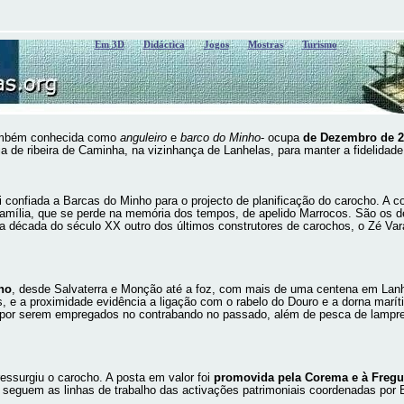
Em 3D
Didáctica
Jogos
Mostras
Turismo
 também conhecida como
anguleiro
e
barco do Minho
- ocupa
de Dezembro de 2
a de ribeira de Caminha, na vizinhança de Lanhelas, para manter a fidelidade
i confiada a Barcas do Minho para o projecto de planificação do carocho. A 
amília, que se perde na memória dos tempos, de apelido Marrocos. São os de
a década do século XX outro dos últimos construtores de carochos, o Zé Var
ho
, desde Salvaterra e Monção até a foz, com mais de uma centena em Lan
, e a proximidade evidência a ligação com o rabelo do Douro e a dorna mar
e por serem empregados no contrabando no passado, além de pesca de lampre
essurgiu o carocho. A posta em valor foi
promovida pela Corema e à Fregu
al seguem as linhas de trabalho das activações patrimoniais coordenadas por