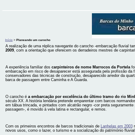
Início
>
Planeando um carocho
A realização de uma réplica navegante do carocho -embarcação fluvial
2009
, com a orientação que oferecem os derradeiros mestres de carpintari
A experiência familiar dos
carpinteiros de nome Marrocos da Portela
fo
embarcação em risco de desaparecer está assegurada pela profissão da f
conservadores das técnicas de construção, desaparecido arredor da quart
barca de passagem entre Caminha e A Guarda.
O carocho é
a embarcação por excelência do último tramo do rio Min
século XX. A história lendária pretende emparentar com barcos normandos
em tábua trincada, e pintados com alcatrão negro -cor preta segurament
passagem-, é movido à vela latina e rectangular, e remos.
Com os primeiros encontros de barcos tradicionais de
Lanhelas em 2003
r
novos usos, como o lazer, o turismo e a socialização do património fluvi