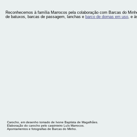
Reconhecemos à família Marrocos pela colaboração com Barcas do Minho, 
de batuxos, barcas de passagem, lanchas e
barco de dornas em uso
, e 
Carocho, em desenho tomado de Ivone Baptista de Magalhães.
Elaboração do carocho pelo carpinteiro Luís Marrocos.
Apontamentos e fotografias de Barcas do Minho.