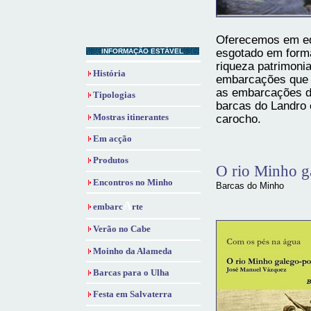
Oferecemos em edi
esgotado em forma
INFORMAÇÃO ESTÁVEL
riqueza patrimonia
História
embarcações que 
as embarcações do
Tipologias
barcas do Landro 
Mostras itinerantes
carocho.
Em acção
Produtos
O rio Minho g
Encontros no Minho
Barcas do Minho
A
embarc
rte
Verão no Cabe
Moinho da Alameda
Barcas para o Ulha
Festa em Salvaterra